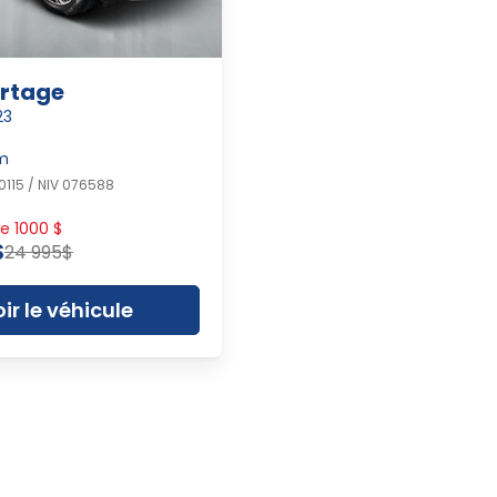
ortage
23
km
115 / NIV 076588
e 1000 $
$
24 995$
ir le véhicule