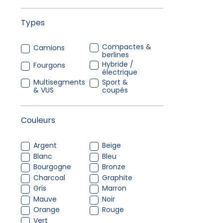
Types
Compactes &
Camions
berlines
Hybride /
Fourgons
électrique
Multisegments
Sport &
& VUS
coupés
Couleurs
Argent
Beige
Blanc
Bleu
Bourgogne
Bronze
Charcoal
Graphite
Gris
Marron
Mauve
Noir
Orange
Rouge
Vert