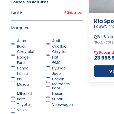
Toutes les voitures
1 unité
Réinitialiser
Kia Sp
LX AWD 20
Marques
84 613 
Acura
Audi
Stock KCSPS0
Buick
Cadillac
Chevrolet
Chrysler
Rabais d
23 995 
Dodge
Fiat
Ford
GMC
Honda
Hyundai
Vo
Infiniti
Jeep
Kia
Lincoln
Mercedes-
Mazda
Benz
Mitsubishi
Nissan
Ram
Subaru
Toyota
Volkswagen
Volvo