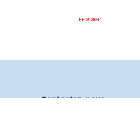
Réinitialiser
Contactez-nous
Crédit Auto 3R
819 805-6821