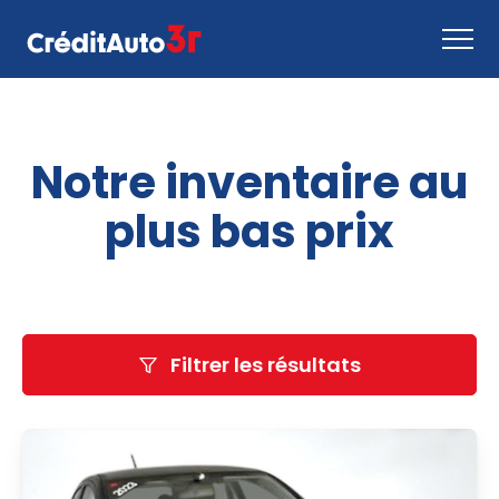
Faire une demande
Notre inventaire au
Comment ça marche
Nous joindre
plus bas prix
Inventaire
EN
Filtrer les résultats