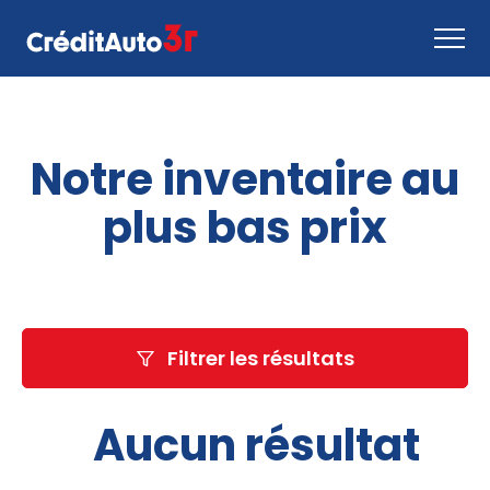
Faire une demande
Notre inventaire au
Comment ça marche
Nous joindre
plus bas prix
Inventaire
EN
Filtrer les résultats
Aucun résultat