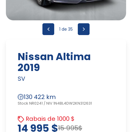
1
de 35
Nissan Altima
2019
SV
130 422 km
Stock NR0241
/
NIV 1N4BL4DW2KN312631
Rabais de 1000 $
14 995 $
15 995$