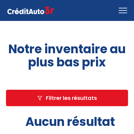
Faire une demande
Notre inventaire au
Comment ça marche
Nous joindre
plus bas prix
Inventaire
EN
Filtrer les résultats
Aucun résultat