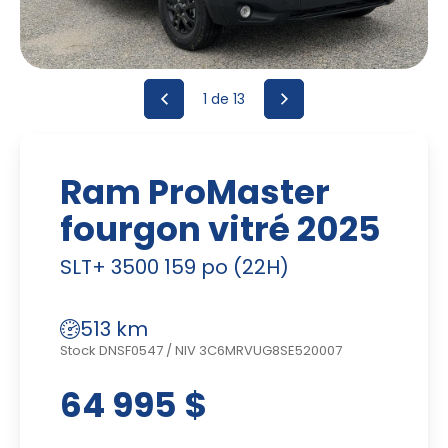
1
de 13
Ram ProMaster
fourgon vitré 2025
SLT+ 3500 159 po (22H)
513 km
Stock DNSF0547
/
NIV 3C6MRVUG8SE520007
64 995 $