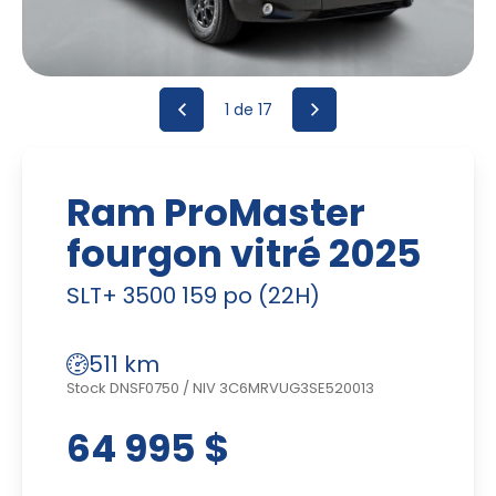
1
de 17
Ram ProMaster
fourgon vitré 2025
SLT+ 3500 159 po (22H)
511 km
Stock DNSF0750
/
NIV 3C6MRVUG3SE520013
64 995 $