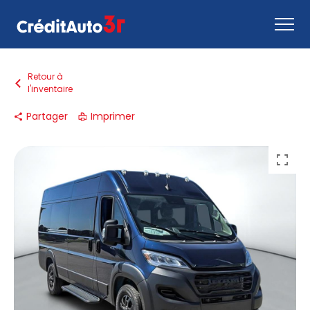
Retour à
l'inventaire
Faire une demande
Comment ça marche
Partager
Imprimer
Nous joindre
Inventaire
EN