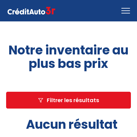
Faire une demande
Notre inventaire au
Comment ça marche
Nous joindre
plus bas prix
Inventaire
EN
Filtrer les résultats
Aucun résultat