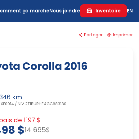
omment ça marche
Nous joindre
Inventaire
EN
Partager
Imprimer
ota Corolla 2016
 346 km
MXF0014
/
NIV 2T1BURHE4GC683130
ais de 1197 $
498 $
14 695$