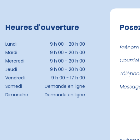
Heures d'ouverture
Pose
Prénom
Lundi
9 h 00 - 20 h 00
et
Mardi
9 h 00 - 20 h 00
Courriel
nom
Mercredi
9 h 00 - 20 h 00
Jeudi
9 h 00 - 20 h 00
Téléph
Vendredi
9 h 00 - 17 h 00
Messag
Samedi
Demande en ligne
Dimanche
Demande en ligne