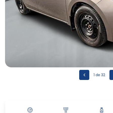
1
de 32