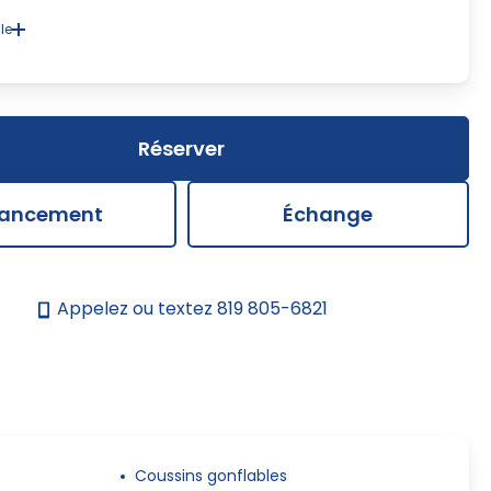
le
 une disparité dans le prix ou la description des composantes
cessoires du véhicule qui est présenté sur notre site, la feuille de
concession prévaudra. Nous nous efforçons d'offrir une
on à jour et précise, mais il peut y avoir des erreurs qui sont hors
contrôle.
Réserver
nancement
Échange
Appelez ou textez
819 805-6821
Coussins gonflables