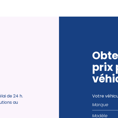
Obte
prix
véhi
ai de 24 h.
Votre véhicu
Marque
tutions au
Modèle