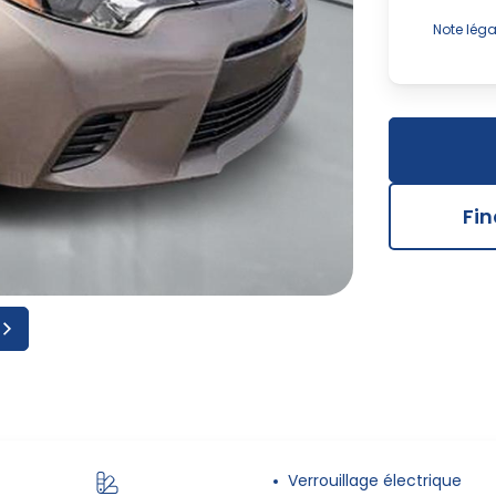
Note léga
Advenant
et des ac
vitre en 
informati
de notre 
Fi
Verrouillage électrique