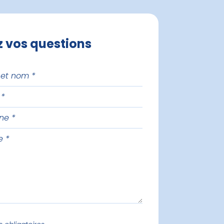
z vos questions
one
e