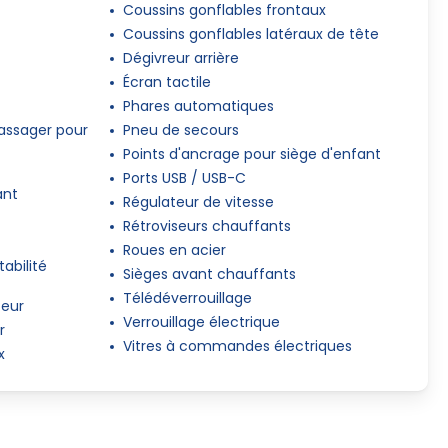
Coussins gonflables frontaux
Coussins gonflables latéraux de tête
Dégivreur arrière
Écran tactile
Phares automatiques
assager pour
Pneu de secours
Points d'ancrage pour siège d'enfant
Ports USB / USB-C
ant
Régulateur de vitesse
Rétroviseurs chauffants
Roues en acier
abilité
Sièges avant chauffants
Télédéverrouillage
teur
Verrouillage électrique
r
Vitres à commandes électriques
x