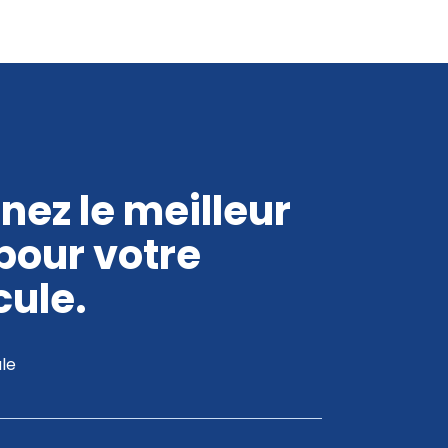
nez le meilleur
 pour votre
cule.
le