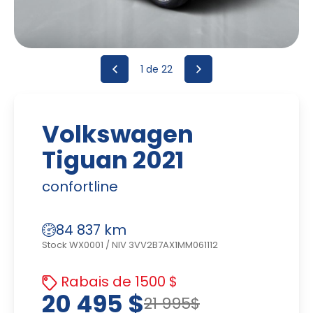
1
de 22
Volkswagen
Tiguan 2021
confortline
84 837 km
Stock WX0001
/
NIV 3VV2B7AX1MM061112
Rabais de 1500 $
20 495 $
21 995$