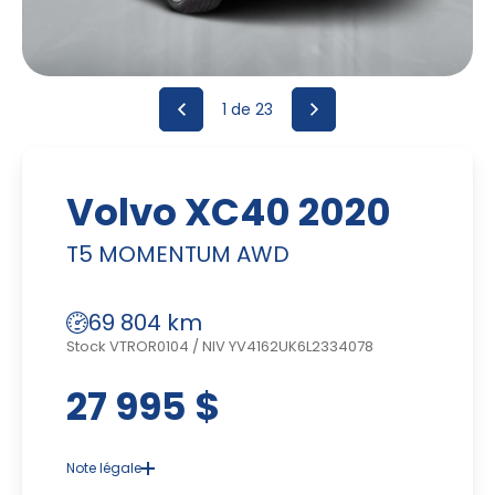
1
de 23
Volvo XC40 2020
T5 MOMENTUM AWD
69 804 km
Stock VTROR0104
/
NIV YV4162UK6L2334078
27 995 $
Note légale
Advenant une disparité dans le prix ou la description