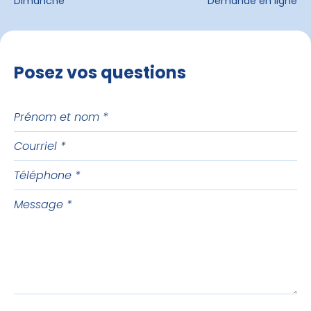
Dimanche
Demande en ligne
Posez vos questions
Prénom
et
Courriel
nom
Téléphone
Message