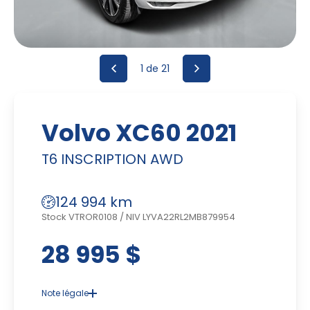
1
de 21
Volvo XC60 2021
T6 INSCRIPTION AWD
124 994 km
Stock VTROR0108
/
NIV LYVA22RL2MB879954
28 995 $
Note légale
Advenant une disparité dans le prix ou la description