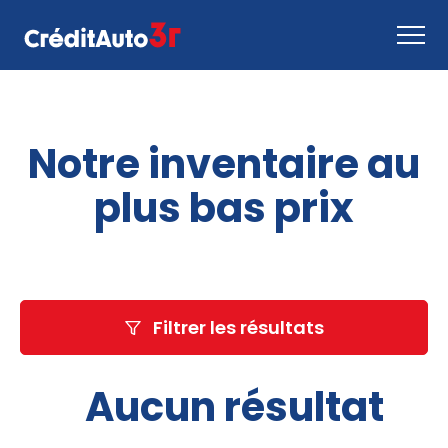
Faire une demande
Notre inventaire au
Comment ça marche
Nous joindre
plus bas prix
Inventaire
EN
Filtrer les résultats
Aucun résultat