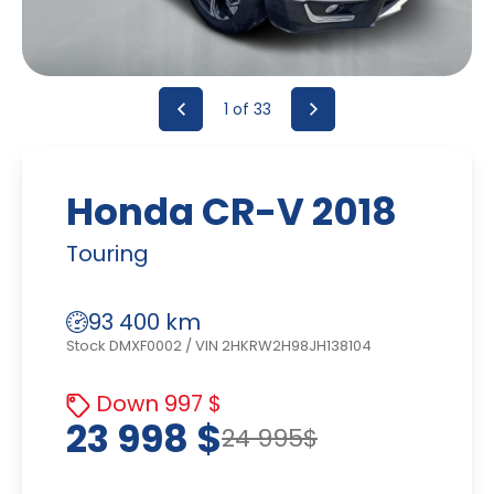
1
of 33
Honda CR-V 2018
Touring
93 400 km
Stock DMXF0002
/
VIN 2HKRW2H98JH138104
Down 997 $
23 998 $
24 995$