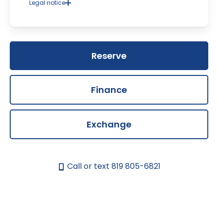
Legal notice
In the event of a discrepancy in the price or
description of the components and accessories of
the vehicle presented on our site, the dealership's
window sticker will prevail. We strive to provide up-to-
date and accurate information, but there may be
Reserve
errors beyond our control.
Finance
Exchange
Call or text
819 805-6821