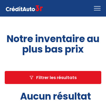
Faire une demande
Notre inventaire au
Comment ça marche
Nous joindre
plus bas prix
Inventaire
EN
Filtrer les résultats
Aucun résultat