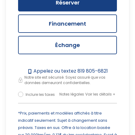
Réserver
Financement
Échange
Appelez ou textez
819 805-6821
Notre site est sécurisé. Soyez assuré que vos
données demeuront confidentielles.
Notes légales
Masquer le détail
Inclure les taxes
*Prix, paiements et modèles affichés à titre
indicatif seulement. Sujet à changement sans
préavis. Taxes en sus. Offre à la location basée
sur 20 000km/an, 0,12$ du km excédentaire. Sujet à