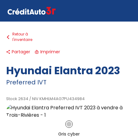
Retour à
l'inventaire
Faire une demande
Comment ça marche
Partager
Imprimer
Nous joindre
Hyundai Elantra 2023
Inventaire
EN
Preferred IVT
Stock 2634
/
NIV KMHLM4AG7PU434984
Gris cyber