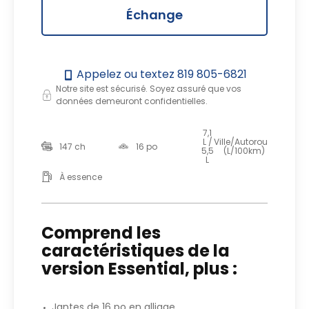
Échange
Appelez ou textez
819 805-6821
Notre site est sécurisé. Soyez assuré que vos
données demeuront confidentielles.
7,1
L /
Ville/Autoroute
147 ch
16 po
5,5
(L/100km)
L
À essence
Comprend les
caractéristiques de la
version Essential, plus :
Jantes de 16 po en alliage