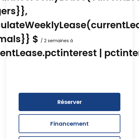
gers}},
culateWeeklyLease(currentLe
imals}} $
/ 2 semaines à
entLease.pctinterest | pctinte
Réserver
Financement