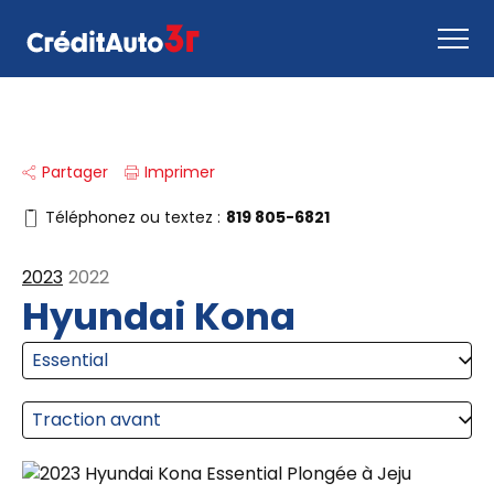
Faire une demande
Partager
Imprimer
Comment ça marche
Nous joindre
Téléphonez ou textez :
819 805-6821
Inventaire
2023
2022
EN
Hyundai Kona