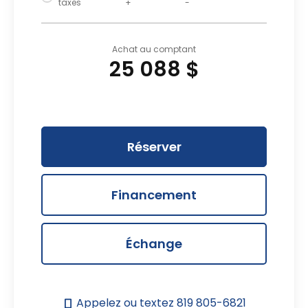
taxes
+
-
Achat au comptant
25 088 $
Réserver
Financement
Échange
Appelez ou textez
819 805-6821