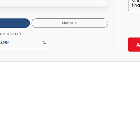
Mon
fin
Mensuel
ux d’intérêt
A