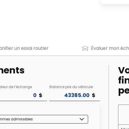
anifier un essai routier
Évaluer mon éc
ments
Vo
f
pe
aleur de l’échange
Balance
prix du véhicule
rammes admissibles