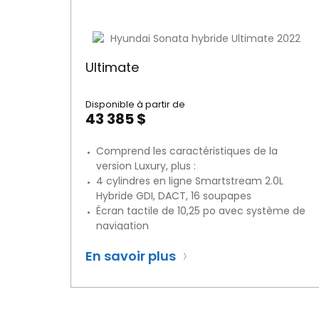
Ultimate
Disponible à partir de
43 385 $
Comprend les caractéristiques de la
version Luxury, plus :
4 cylindres en ligne Smartstream 2.0L
Hybride GDI, DACT, 16 soupapes
Écran tactile de 10,25 po avec système de
navigation
Surveillance des angles morts
En savoir plus
Assistance au stationnement à distance