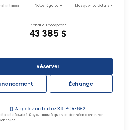
Notes légales +
Masquer les détails -
re les taxes
Achat au comptant
43 385 $
Réserver
Financement
Échange
Appelez ou textez
819 805-6821
 site est sécurisé. Soyez assuré que vos données demeuront
entielles.