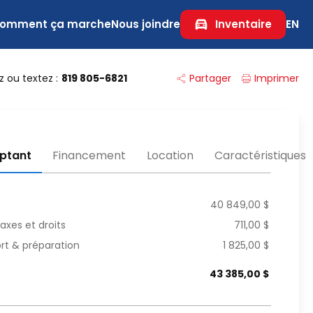
omment ça marche
Nous joindre
Inventaire
EN
 ou textez :
819 805-6821
Partager
Imprimer
ptant
Financement
Location
Caractéristiques
40 849,00 $
axes et droits
711,00 $
rt & préparation
1 825,00 $
43 385,00 $