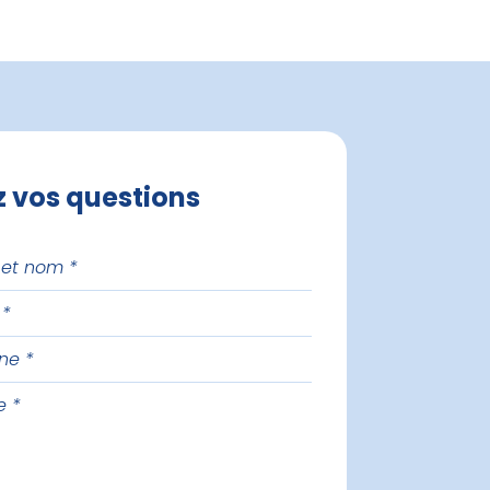
z vos questions
one
e