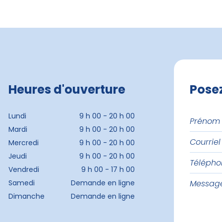
Heures d'ouverture
Pose
Prénom
Lundi
9 h 00 - 20 h 00
et
Mardi
9 h 00 - 20 h 00
Courriel
nom
Mercredi
9 h 00 - 20 h 00
Jeudi
9 h 00 - 20 h 00
Téléph
Vendredi
9 h 00 - 17 h 00
Messag
Samedi
Demande en ligne
Dimanche
Demande en ligne