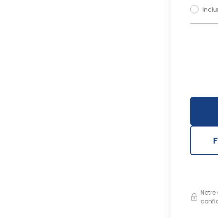
Inclu
Notre
confid