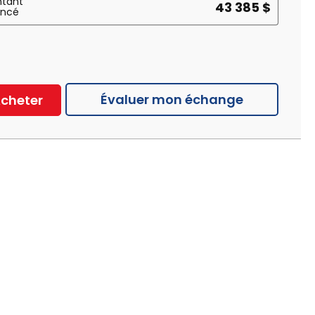
tant
43 385 $
ancé
Évaluer mon échange
cheter