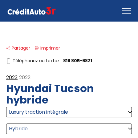
Faire une demande
Partager
Imprimer
Comment ça marche
Nous joindre
Téléphonez ou textez :
819 805-6821
Inventaire
2023
2022
EN
Hyundai Tucson
hybride